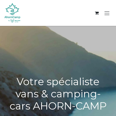
Se rendre au contenu
Votre spécialiste
vans & camping-
cars AHORN-CAMP